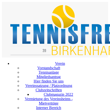
Verein
Vorstandschaft
Tennisanlage
Mitgliedsantrag
Hier finden Sie uns
Vereinssatzung / Platzordnung
Clubzeitschriften
Clubmagazin 2022
Vermietung des Vereinsheims -
Mietverträge
Interner Bereich