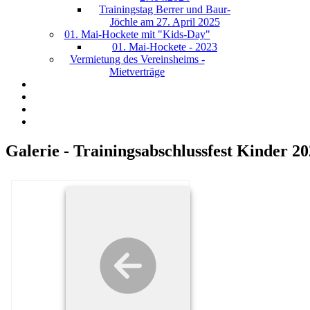
Trainingstag Berrer und Baur-
Jöchle am 27. April 2025
01. Mai-Hockete mit "Kids-Day"
01. Mai-Hockete - 2023
Vermietung des Vereinsheims -
Mietverträge
Galerie - Trainingsabschlussfest Kinder 2