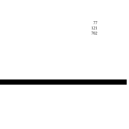
77
121
702