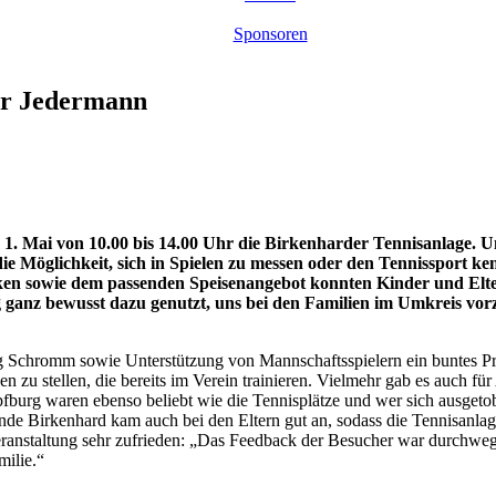
Sponsoren
ür Jedermann
 1. Mai von 10.00 bis 14.00 Uhr die Birkenharder Tennisanlage.
e Möglichkeit, sich in Spielen zu messen oder den Tennissport 
n sowie dem passenden Speisenangebot konnten Kinder und Elte
ganz bewusst dazu genutzt, uns bei den Familien im Umkreis vorzu
 Schromm sowie Unterstützung von Mannschaftsspielern ein buntes Pr
n zu stellen, die bereits im Verein trainieren. Vielmehr gab es auch f
burg waren ebenso beliebt wie die Tennisplätze und wer sich ausgetob
nde Birkenhard kam auch bei den Eltern gut an, sodass die Tennisanlag
eranstaltung sehr zufrieden: „Das Feedback der Besucher war durchweg 
milie.“