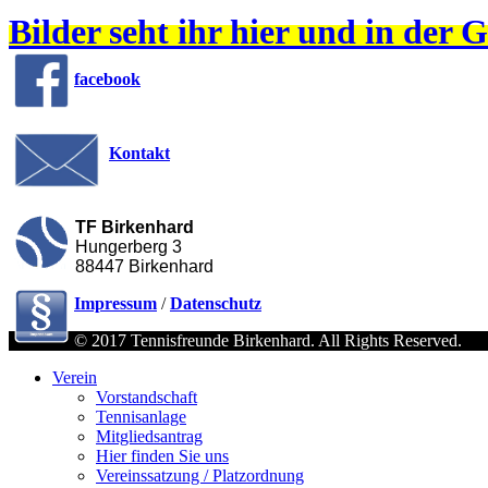
Bilder seht ihr hier und in der G
facebook
Kontakt
TF Birkenhard
Hungerberg 3
88447 Birkenhard
Impressum
/
Datenschutz
© 2017 Tennisfreunde Birkenhard. All Rights Reserved.
Verein
Vorstandschaft
Tennisanlage
Mitgliedsantrag
Hier finden Sie uns
Vereinssatzung / Platzordnung